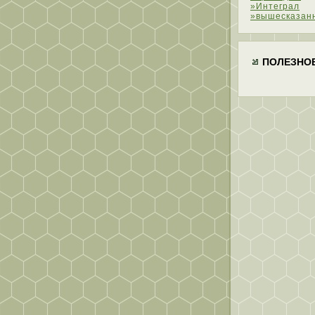
»Интеграл
»вышесказан
ПОЛЕЗНО