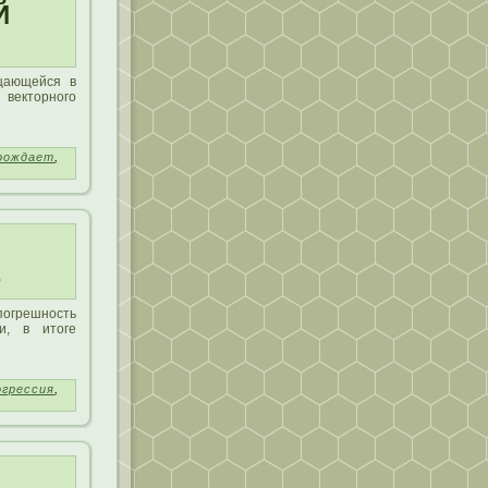
Й
щающейся в
 векторного
рождает
,
В
огрешность
и, в итоге
огрессия
,