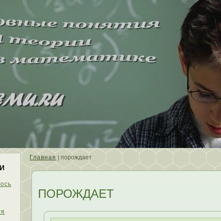
Главная
| порождает
И
ось
ПОРОЖДАЕТ
уя