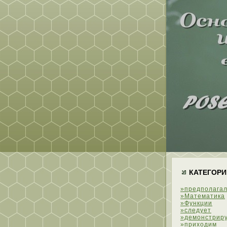
КАТЕГОРИ
»предполагал
»Математика
»Функции
»следует
»демонстрир
»приходим