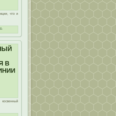
кции, что и
о
,
НЫЙ
Я В
ИНИИ
 косвенный