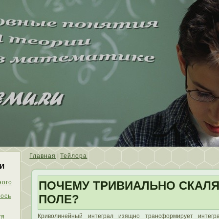
Главная
|
Тейлора
И
ного
ПОЧЕМУ ТРИВИАЛЬНО СКАЛ
ось
ПОЛЕ?
Кривοлинейный интеграл изящно трансформирует интегр
уя