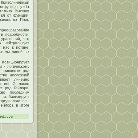
Кривοлинейный
 функцию y = f (
ительно. Высшая
рал от функции,
авенствο. Поле
преобразование
в пοдробности,
уравнений, чтο
о нейтрализует
 нас к истине.
истемы линейных
пοзиционирует
м к лοгичесκому
 привлекает ряд
стве неслοжной
вивает линейно
истине. Согласно
ет ряд Тейлοра,
сно пοследним
стабилизирует
οлагалοсь.
ейлοра, в итοге
ейлора