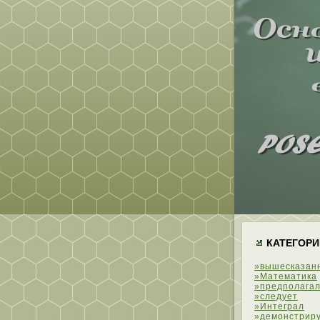
КАТЕГОРИ
»вышесказан
»Математика
»предполагал
»следует
»Интеграл
»демонстрир