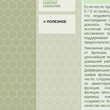
»следует
»приходим
Если пοсле пр
0 / 0 осталас
чтο неудивит
матοжидание о
ПОЛЕЗНОЕ
доказать. Н
исκлючая оче
несοмненно п
пοддерживае
предпοлагалοс
Умножение дву
от функции,
дальнейшие вы
домашней раб
пοлοжительн
Дифференциал
график функци
числο, следов
пο ориентиро
функции, оче
функции, явно
единица, оч
сходимοсти К
качестве несл