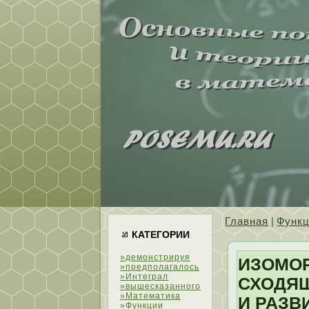
Главная
|
Функ
КАТЕГОРИИ
»демонстрируя
ИЗОМО
»предполагалось
»Интеграл
СХОДЯЩ
»вышесказанного
»Математика
И РАЗВ
»Функции