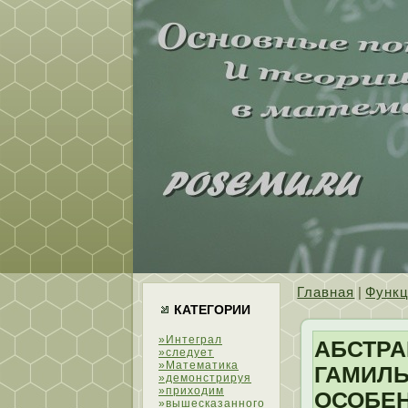
Главная
|
Функ
КАТЕГОРИИ
»Интеграл
АБСТРА
»следует
»Математика
ГАМИЛЬ
»демонстрируя
»приходим
ОСОБЕ
»вышесказанного