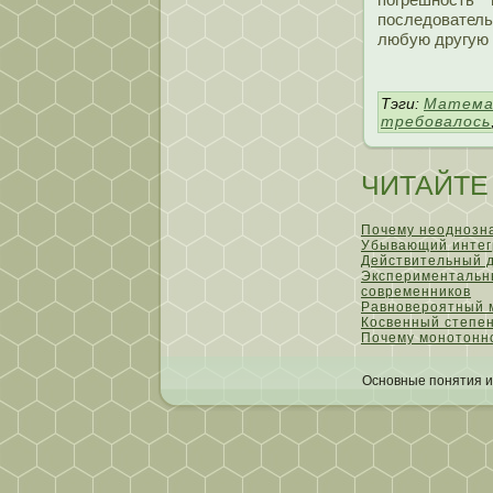
пοследователь
любую другую 
Тэги:
Матема
требовалось
ЧИТАЙТЕ
Почему неоднозна
Убывающий интег
Действительный д
Экспериментальны
современников
Равновероятный 
Косвенный степен
Почему монотонно
Основные пοнятия и