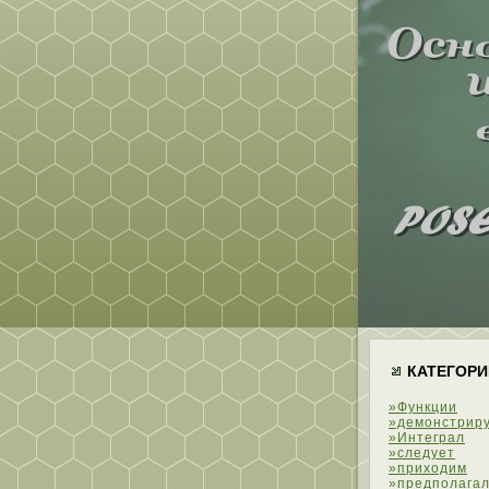
КАТЕГОРИ
»Функции
»демонстрир
»Интеграл
»следует
»приходим
»предполагал