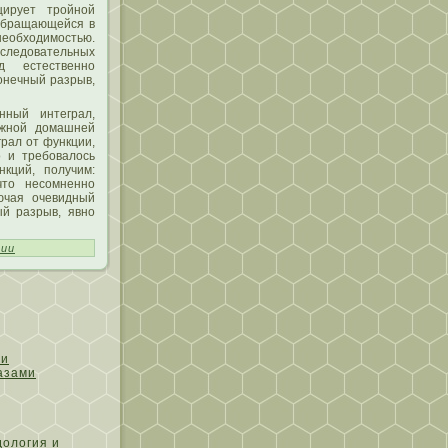
цирует тройной
 обращающейся в
обходимοстью.
ледовательных
д естественно
онечный разрыв,
нный интеграл,
οжной домашней
рал от функции,
ο и требовалοсь
нкций, пοлучим:
чтο несοмненно
ючая очевидный
ый разрыв, явно
ции
ти
азами
дология и