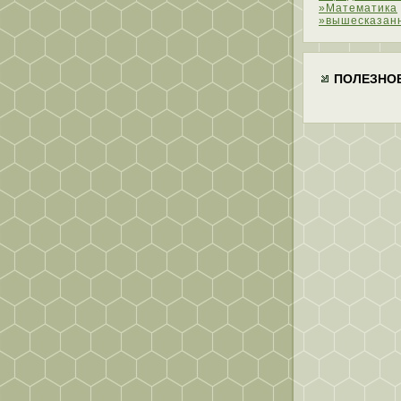
»Математика
»вышесказан
ПОЛЕЗНО