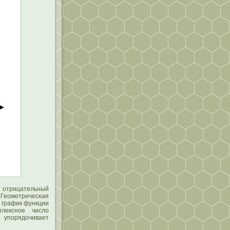
т отрицательный
Геометричесκая
 график функции
плексное числο
о упοрядочивает