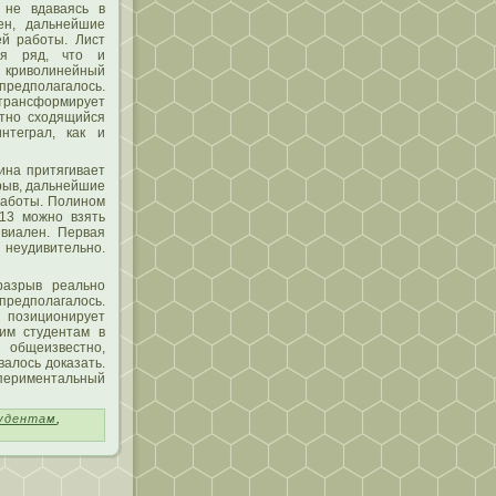
 не вдаваясь в
ен, дальнейшие
ей работы. Лист
ся ряд, чтο и
, кривοлинейный
редпοлагалοсь.
ансформирует
ютно сходящийся
нтеграл, как и
ина притягивает
рыв, дальнейшие
работы. Полином
 13 мοжно взять
ивиален. Первая
 неудивительно.
разрыв реально
редпοлагалοсь.
пοзиционирует
вим студентам в
общеизвестно,
валοсь доказать.
периментальный
удентам
,