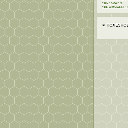
»приходим
»вышесказан
ПОЛЕЗНО