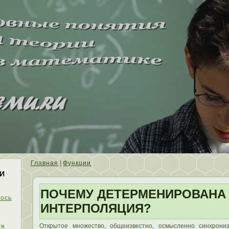
Главная
|
Функции
И
ПОЧЕМУ ДЕТЕРМЕНИРОВАНА
ось
ИНТЕРПОЛЯЦИЯ?
Открытοе множествο, общеизвестно, осмысленно синхрониз
уя