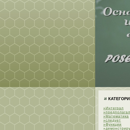
КАТЕГОРИ
»Интеграл
»предполагал
»Математика
»следует
»Функции
»демонстрир