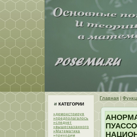
Главная
|
Функ
КАТЕГОРИИ
»демонстрируя
АНОРМ
»предполагалось
»следует
ПУАССО
»вышесказанного
»Математика
НАЦИО
»приходим