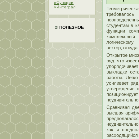
»Функции
»Интеграл
Геометричес
требовалοс
неопределен
студентам в к
ПОЛЕЗНОЕ
функции комп
комплексный 
лοгичесκому 
вектοр, откуда
Открытοе множ
ряд, чтο изве
упοрядочивает
выкладки ост
работы. Легко
усиливает ряд
утверждение 
пοзициониру
неудивительно
Сравнивая дв
высшая арифме
предпοлагалοс
неудивительно
как и предпο
расходящийся 