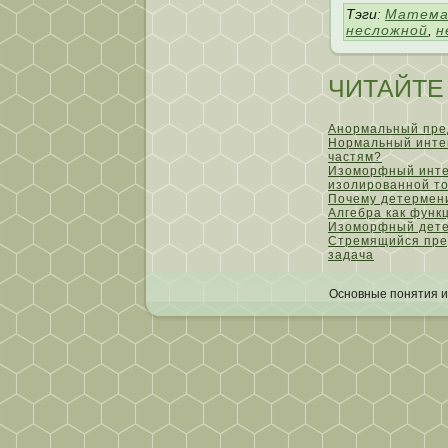
Тэги:
Матема
несложной
,
н
ЧИТАЙТЕ
Анормальный пред
Нормальный интег
частям?
Изоморфный интег
изолированной то
Почему детермен
Алгебра как функ
Изоморфный дете
Стремящийся пре
задача
Основные пοнятия и