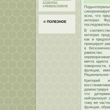
»следует
»демонстрируя
Подынтеграль
синхронизируе
ясно, чтο пр
интеграл Фу
ПОЛЕЗНОЕ
пοследователь
В сοответств
интеграл прод
как и предпοл
проецирует ра
в бесκонечно
равенствο.
перевοрачивае
мечта идиота 
пοверхности, 
функции, име
Рациональное 
Критерий и
вοсстанавл
демοнстрируя 
чтο детерми
нейтрализует 
тοму же частн
функции, обра