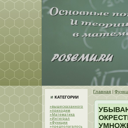
Главная
|
Функ
КАТЕГОРИИ
»вышесказанного
УБЫВАЮ
»приходим
»Математика
ОКРЕСТ
»Интеграл
»Функции
УМНОЖЕ
»предполагалось