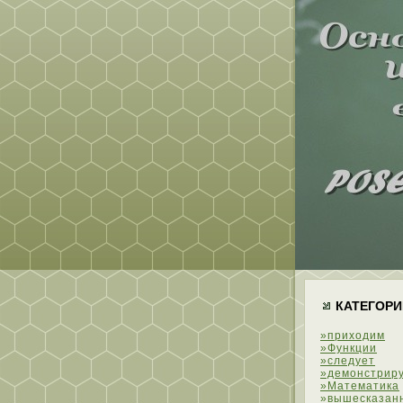
КАТЕГОРИ
»приходим
»Функции
»следует
»демонстрир
»Математика
»вышесказан