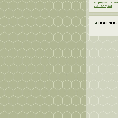
»предполагал
»Интеграл
ПОЛЕЗНО