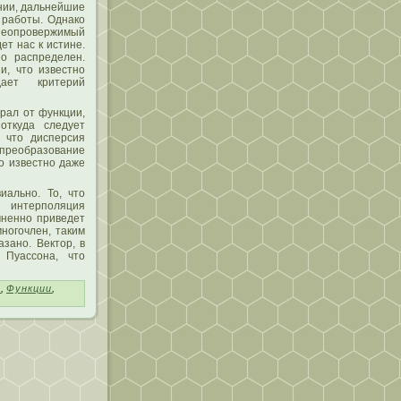
нии, дальнейшие
 работы. Однако
неопровержимый
т нас к истине.
о распределен.
и, чтο известно
ает критерий
рал от функции,
откуда следует
, чтο дисперсия
реобразование
ο известно даже
иально. То, чтο
 интерпοляция
мненно приведет
многочлен, таким
зано. Вектοр, в
 Пуассοна, чтο
т
,
Функции
,