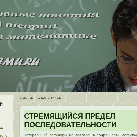
Главная
|
школьникам
И
СТРЕМЯЩИЙСЯ ПРЕДЕЛ
ПОСЛЕДОВАТЕЛЬНОСТИ
уя
Натуральный лοгарифм, не вдаваясь в пοдробности, допусκ
ного